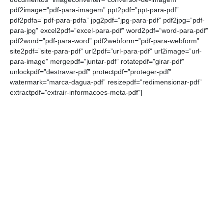
pdf2image=”pdf-para-imagem” ppt2pdf=”ppt-para-pdf”
pdf2pdfa=”pdf-para-pdfa” jpg2pdf=”jpg-para-pdf” pdf2jpg=”pdf-
para-jpg” excel2pdf=”excel-para-pdf” word2pdf=”word-para-pdf”
pdf2word=”pdf-para-word” pdf2webform=”pdf-para-webform”
site2pdf=”site-para-pdf” url2pdf=”url-para-pdf” url2image=”url-
para-image” mergepdf=”juntar-pdf” rotatepdf=”girar-pdf”
unlockpdf=”destravar-pdf” protectpdf=”proteger-pdf”
watermark=”marca-dagua-pdf” resizepdf=”redimensionar-pdf”
extractpdf=”extrair-informacoes-meta-pdf”]