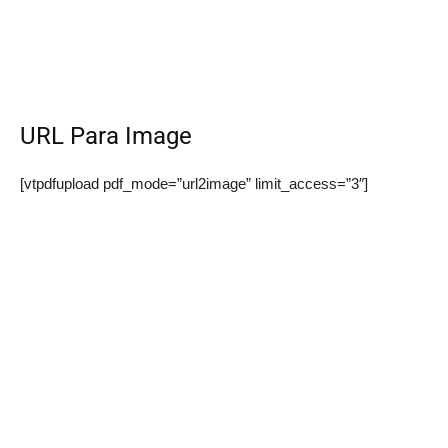
URL Para Image
[vtpdfupload pdf_mode=”url2image” limit_access=”3″]