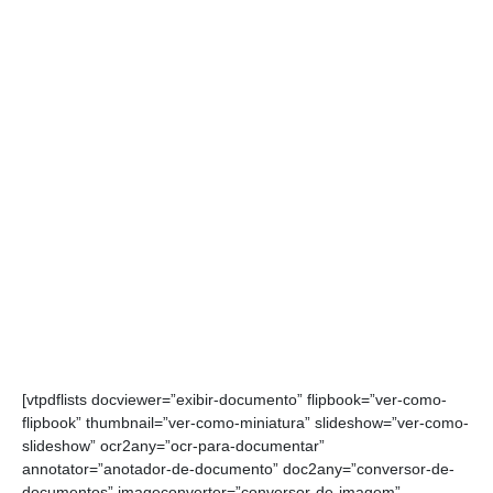
[vtpdflists docviewer=”exibir-documento” flipbook=”ver-como-
flipbook” thumbnail=”ver-como-miniatura” slideshow=”ver-como-
slideshow” ocr2any=”ocr-para-documentar”
annotator=”anotador-de-documento” doc2any=”conversor-de-
documentos” imageconverter=”conversor-de-imagem”